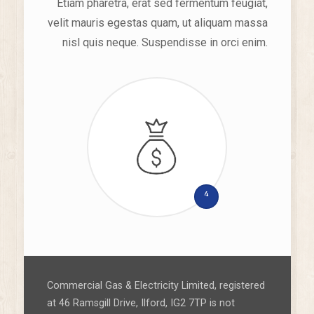
Etiam pharetra, erat sed fermentum feugiat,
velit mauris egestas quam, ut aliquam massa
nisl quis neque. Suspendisse in orci enim.
4
Commercial Gas & Electricity Limited, registered
at 46 Ramsgill Drive, Ilford, IG2 7TP is not